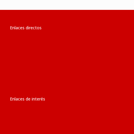
Enlaces directos
Ministerio de RR.EE. del Perú
Ministerio de Justicia y Derechos Humanos
Dirección de Asuntos de la Iglesia Católica (MINJUS)
Revista ‘Iglesia en el Perú’
Jurisdicciones Eclesiásticas del Perú
Glosario Eclesiástico
Enlaces de interés
Jubileo 2025: calendario de eventos
Iglesia católica
Conferencia Episcopal Peruana