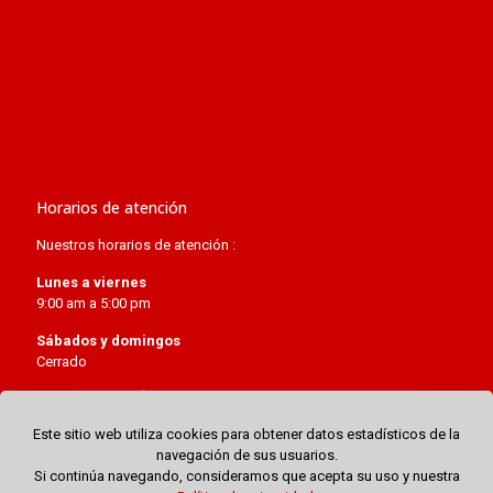
Arquidiócesis de Lima
Relaciones bilaterales entre Perú y la Santa Sede
Visitas de Juan Pablo II a Perú
Visita del papa Francisco a Perú
Concordato de Perú de 1980
Horarios de atención
Nuestros horarios de atención :
Lunes a viernes
9:00 am a 5:00 pm
Sábados y domingos
Cerrado
Este sitio web utiliza cookies para obtener datos estadísticos de la
navegación de sus usuarios.
Si continúa navegando, consideramos que acepta su uso y nuestra