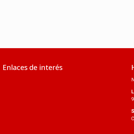
Enlaces de interés
Jubileo 2025: calendario de eventos
N
Iglesia católica
L
9
Conferencia Episcopal Peruana
S
Arquidiócesis de Lima
C
Relaciones bilaterales entre Perú y la Santa Sede