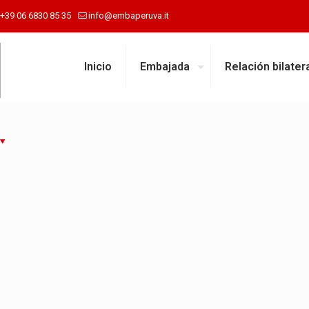
+39 06 6830 85 35
info@embaperuva.it
Inicio
Embajada
Relación bilater