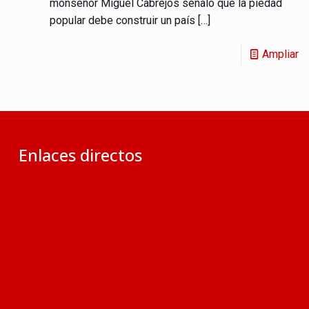
monseñor Miguel Cabrejos señaló que la piedad
popular debe construir un país
[…]
Ampliar
Enlaces directos
Ministerio de RR.EE. del Perú
Ministerio de Justicia y Derechos Humanos
Dirección de Asuntos de la Iglesia Católica (MINJUS)
Revista ‘Iglesia en el Perú’
Jurisdicciones Eclesiásticas del Perú