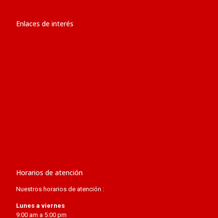
Glosario Eclesiástico
Enlaces de interés
Jubileo 2025: calendario de eventos
Iglesia católica
Conferencia Episcopal Peruana
Arquidiócesis de Lima
Relaciones bilaterales entre Perú y la Santa Sede
Visitas de Juan Pablo II a Perú
Visita del papa Francisco a Perú
Concordato de Perú de 1980
Horarios de atención
Nuestros horarios de atención :
Lunes a viernes
9:00 am a 5:00 pm