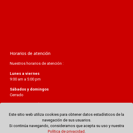
Arquidiócesis de Lima
Relaciones bilaterales entre Perú y la Santa Sede
Visitas de Juan Pablo II a Perú
Visita del papa Francisco a Perú
Concordato de Perú de 1980
Horarios de atención
Nuestros horarios de atención :
Lunes a viernes
9:00 am a 5:00 pm
Sábados y domingos
Cerrado
Este sitio web utiliza cookies para obtener datos estadísticos de la
navegación de sus usuarios.
Si continúa navegando, consideramos que acepta su uso y nuestra
Política de privacidad
.