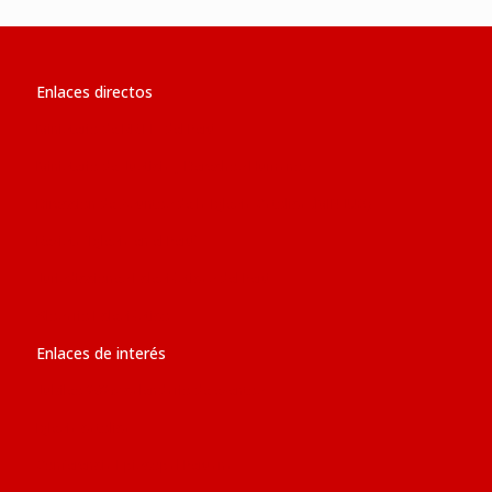
Enlaces directos
Ministerio de RR.EE. del Perú
Ministerio de Justicia y Derechos Humanos
Dirección de Asuntos de la Iglesia Católica (MINJUS)
Revista ‘Iglesia en el Perú’
Jurisdicciones Eclesiásticas del Perú
Glosario Eclesiástico
Enlaces de interés
Jubileo 2025: calendario de eventos
Iglesia católica
Conferencia Episcopal Peruana