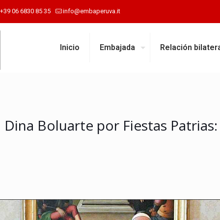
+39 06 6830 85 35
info@embaperuva.it
Inicio
Embajada
Relación bilater
Dina Boluarte por Fiestas Patrias: