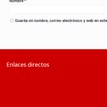
Nombre
*
Guarda mi nombre, correo electrónico y web en est
Enlaces directos
Ministerio de RR.EE. del Perú
Ministerio de Justicia y Derechos Humanos
Dirección de Asuntos de la Iglesia Católica (MINJUS)
Revista ‘Iglesia en el Perú’