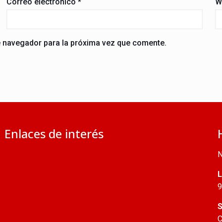
Correo electrónico
*
W
e navegador para la próxima vez que comente.
Enlaces de interés
Jubileo 2025: calendario de eventos
N
Iglesia católica
L
9
Conferencia Episcopal Peruana
S
Arquidiócesis de Lima
C