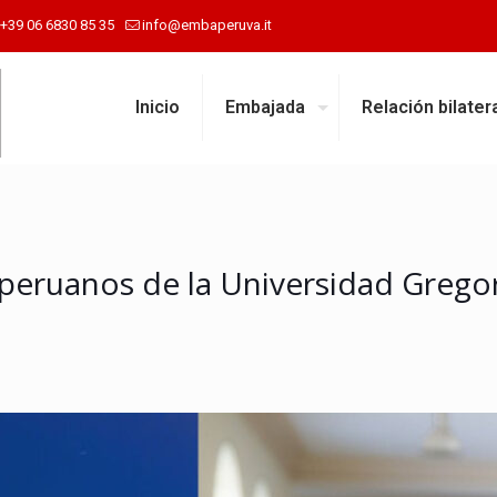
+39 06 6830 85 35
info@embaperuva.it
Inicio
Embajada
Relación bilater
 peruanos de la Universidad Grego