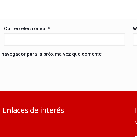
Correo electrónico
*
W
e navegador para la próxima vez que comente.
Enlaces de interés
Jubileo 2025: calendario de eventos
N
Iglesia católica
L