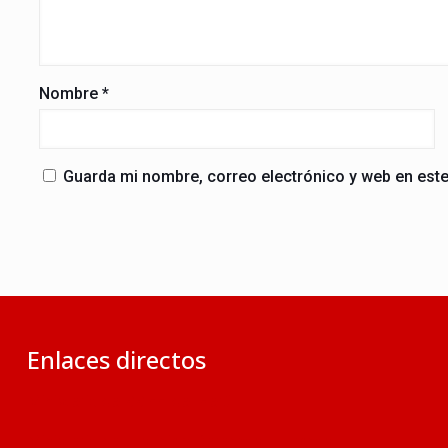
Nombre
*
Guarda mi nombre, correo electrónico y web en est
Enlaces directos
Ministerio de RR.EE. del Perú
Ministerio de Justicia y Derechos Humanos