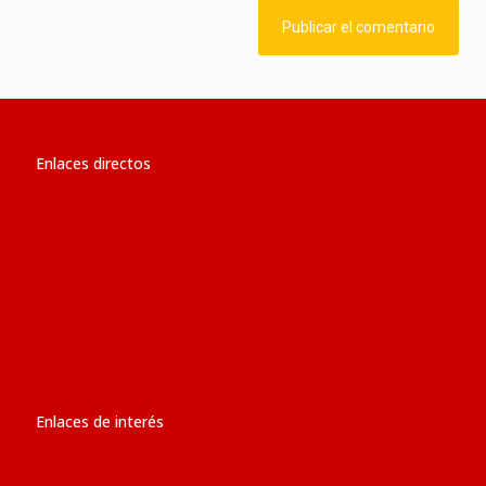
Enlaces directos
Ministerio de RR.EE. del Perú
Ministerio de Justicia y Derechos Humanos
Dirección de Asuntos de la Iglesia Católica (MINJUS)
Revista ‘Iglesia en el Perú’
Jurisdicciones Eclesiásticas del Perú
Glosario Eclesiástico
Enlaces de interés
Jubileo 2025: calendario de eventos