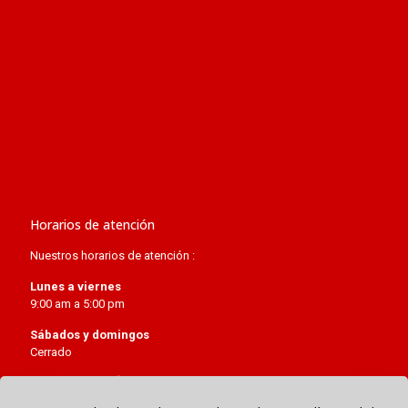
Iglesia católica
Conferencia Episcopal Peruana
Arquidiócesis de Lima
Relaciones bilaterales entre Perú y la Santa Sede
Visitas de Juan Pablo II a Perú
Visita del papa Francisco a Perú
Concordato de Perú de 1980
Horarios de atención
Nuestros horarios de atención :
Lunes a viernes
9:00 am a 5:00 pm
Sábados y domingos
Cerrado