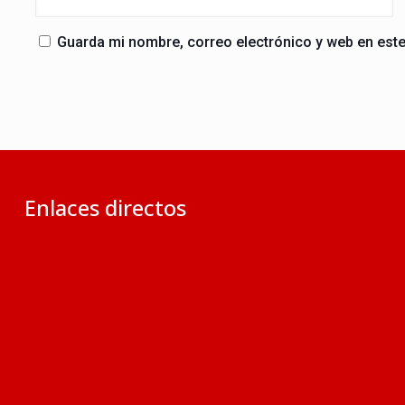
Guarda mi nombre, correo electrónico y web en est
Enlaces directos
Ministerio de RR.EE. del Perú
Ministerio de Justicia y Derechos Humanos
Dirección de Asuntos de la Iglesia Católica (MINJUS)
Revista ‘Iglesia en el Perú’
Jurisdicciones Eclesiásticas del Perú