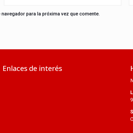
e navegador para la próxima vez que comente.
Enlaces de interés
Jubileo 2025: calendario de eventos
N
Iglesia católica
L
9
Conferencia Episcopal Peruana
S
Arquidiócesis de Lima
C
Relaciones bilaterales entre Perú y la Santa Sede