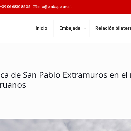
+39 06 6830 85 35
info@embaperuva.it
Inicio
Embajada
Relación bilater
ica de San Pablo Extramuros en el 
eruanos