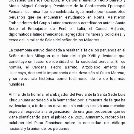
Dicasterio para los Obispos, el Cardenal emérito Pedro Barreto y
Mons. Miguel Cabrejos, Presidente de la Conferencia Episcopal
Peruana. La misa fue concelebrada igualmente por sacerdotes
peruanos que se encuentran estudiando en Roma. Asistieron
Embajadores del Grupo Latinoamericano acreditados ante la Santa
Sede, el Embajador del Perú en Italia, el Cónsul Adjunto,
diplomáticos latinoamericanos, agregados militares y policiales, y
cerca de un millar de fieles del señor de los Milagros.
La ceremonia estuvo dedicada a resaltar la fe de los peruanos en el
Señor de los Milagros que data del siglo XVIII y destacar que
constituye un factor de identidad en la sociedad peruana. En su
homilía, el Cardenal Pedro Barreto, Arzobispo emérito de
Huancayo, destacó la importancia de la devoción al Cristo Moreno,
y su relevancia histórica como testimonio de fe de los más
humildes.
Al final de la homilía, el Embajador del Perú ante la Santa Sede Luis
Chuquihuara agradeció a la hermandad por la muestra de fe que ha
evidenciado, a todos los devotos asistentes y realizó una mención
especial respecto a la organización de una gran procesión que se
viene planificando para el jubileo del 2025. Asimismo, recordó las
palabras del Papa Francisco sobre la necesidad del diálogo
nacional y la unión de los peruanos.