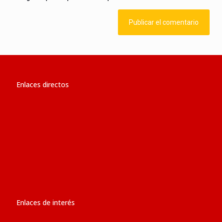
Enlaces directos
Ministerio de RR.EE. del Perú
Ministerio de Justicia y Derechos Humanos
Dirección de Asuntos de la Iglesia Católica (MINJUS)
Revista ‘Iglesia en el Perú’
Jurisdicciones Eclesiásticas del Perú
Glosario Eclesiástico
Enlaces de interés
Jubileo 2025: calendario de eventos