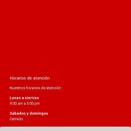
Iglesia católica
Conferencia Episcopal Peruana
Arquidiócesis de Lima
Relaciones bilaterales entre Perú y la Santa Sede
Visitas de Juan Pablo II a Perú
Visita del papa Francisco a Perú
Concordato de Perú de 1980
Horarios de atención
Nuestros horarios de atención :
Lunes a viernes
9:00 am a 5:00 pm
Sábados y domingos
Cerrado