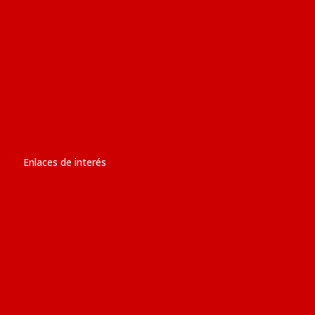
Ministerio de RR.EE. del Perú
Ministerio de Justicia y Derechos Humanos
Dirección de Asuntos de la Iglesia Católica (MINJUS)
Revista ‘Iglesia en el Perú’
Jurisdicciones Eclesiásticas del Perú
Glosario Eclesiástico
Enlaces de interés
Jubileo 2025: calendario de eventos
Iglesia católica
Conferencia Episcopal Peruana
Arquidiócesis de Lima
Relaciones bilaterales entre Perú y la Santa Sede
Visitas de Juan Pablo II a Perú