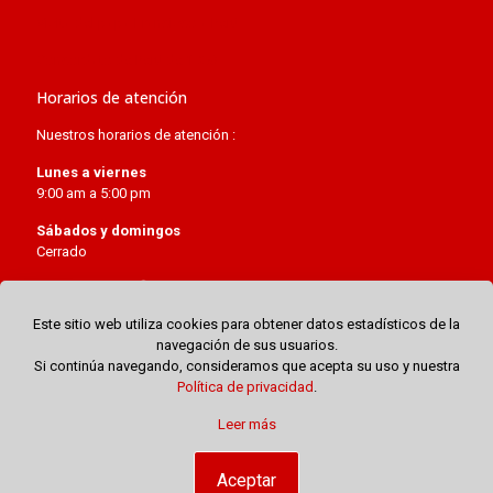
Visita del papa Francisco a Perú
Concordato de Perú de 1980
Horarios de atención
Nuestros horarios de atención :
Lunes a viernes
9:00 am a 5:00 pm
Sábados y domingos
Cerrado
Este sitio web utiliza cookies para obtener datos estadísticos de la
navegación de sus usuarios.
Si continúa navegando, consideramos que acepta su uso y nuestra
Política de privacidad
.
Leer más
Aceptar
© Copyright 2024-2026 | Embajada del Perú ante la Santa Sede |