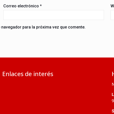
Correo electrónico
*
W
e navegador para la próxima vez que comente.
Enlaces de interés
Jubileo 2025: calendario de eventos
N
Iglesia católica
L
9
Conferencia Episcopal Peruana
S