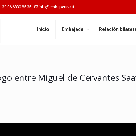
+39 06 6830 85 35
info@embaperuva.it
Inicio
Embajada
Relación bilater
go entre Miguel de Cervantes Saave