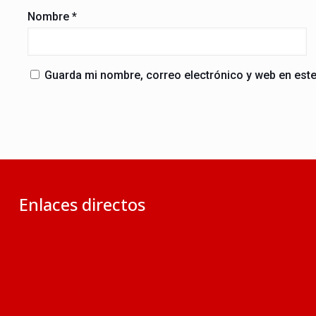
Nombre
*
Guarda mi nombre, correo electrónico y web en est
Enlaces directos
Ministerio de RR.EE. del Perú
Ministerio de Justicia y Derechos Humanos
Dirección de Asuntos de la Iglesia Católica (MINJUS)